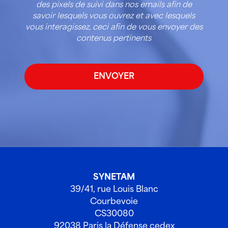
des pixels de suivi dans nos emails afin de
savoir lesquels vous ouvrez et avec lesquels
vous interagissez, ceci afin de vous envoyer des
contenus pertinents
SYNETAM
39/41, rue Louis Blanc
Courbevoie
CS30080
92038 Paris la Défense cedex