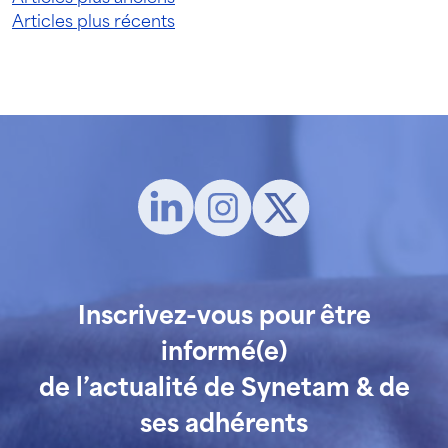
Navigation
Articles plus récents
des
articles
Inscrivez-vous pour être
informé(e)
de l’actualité de Synetam & de
ses adhérents