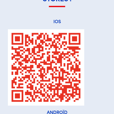
IOS
ANDROÏD