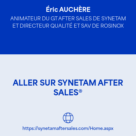
Éric AUCHÈRE
André-
R DU GT AFTER SALES DE SYNETAM
DÉLÉGUÉ G
TEUR QUALITÉ ET SAV DE ROSINOX
ALLER SUR SYNETAM AFTER
SALES®
https://synetamaftersales.com/Home.aspx