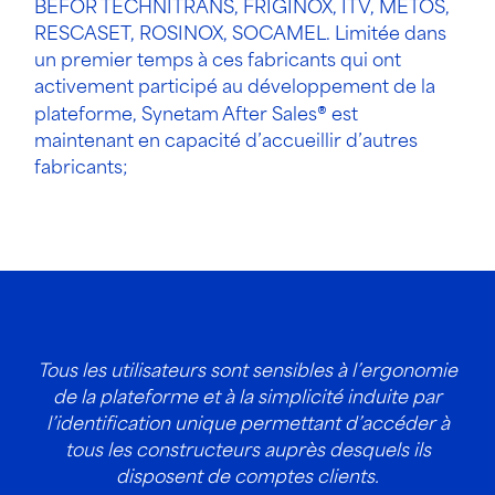
BEFOR TECHNITRANS, FRIGINOX, ITV, METOS,
RESCASET, ROSINOX, SOCAMEL. Limitée dans
un premier temps à ces fabricants qui ont
activement participé au développement de la
plateforme, Synetam After Sales
®
est
maintenant en capacité d’accueillir d’autres
fabricants;
ilisateurs sont sensibles à l’ergonomie
Synetam After Sa
teforme et à la simplicité induite par
consulter les do
cation unique permettant d’accéder à
connaitre la di
s constructeurs auprès desquels ils
commander des p
sposent de comptes clients.
certif