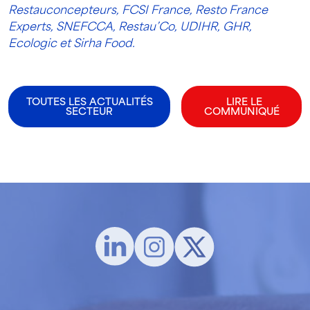
Restauconcepteurs,
FCSI France, Resto France
Experts, SNEFCCA, Restau’Co, UDIHR, GHR,
Ecologic et Sirha Food.
TOUTES LES ACTUALITÉS
LIRE LE
SECTEUR
COMMUNIQUÉ