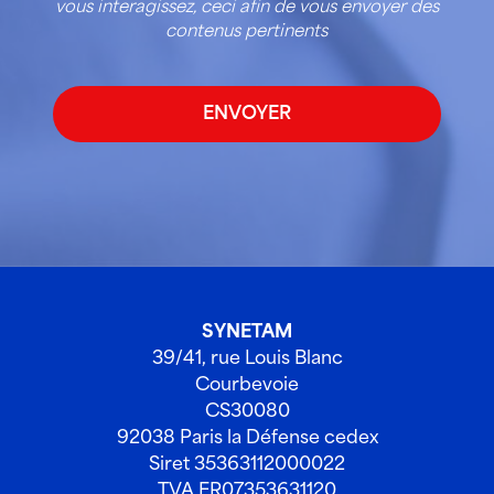
vous interagissez, ceci afin de vous envoyer des
contenus pertinents
SYNETAM
39/41, rue Louis Blanc
Courbevoie
CS30080
92038 Paris la Défense cedex
Siret 35363112000022
TVA FR07353631120