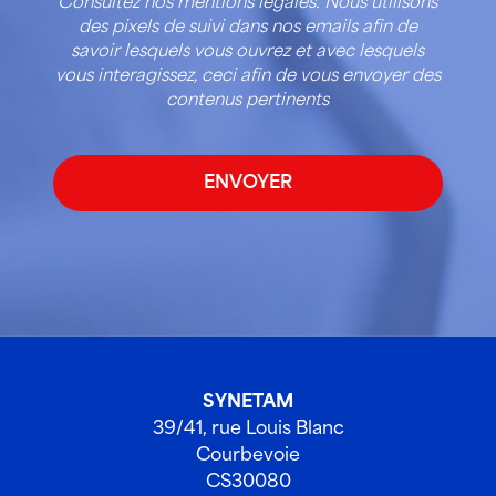
Consultez nos mentions légales. Nous utilisons
des pixels de suivi dans nos emails afin de
savoir lesquels vous ouvrez et avec lesquels
vous interagissez, ceci afin de vous envoyer des
contenus pertinents
SYNETAM
39/41, rue Louis Blanc
Courbevoie
CS30080