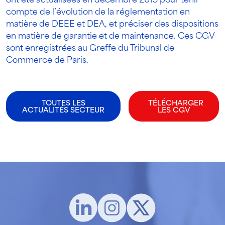
ont été actualisées en décembre 2015 pour tenir
compte de l’évolution de la réglementation en
matière de DEEE et DEA, et préciser des dispositions
en matière de garantie et de maintenance. Ces CGV
sont enregistrées au Greffe du Tribunal de
Commerce de Paris.
TOUTES LES
TÉLÉCHARGER
ACTUALITÉS SECTEUR
LES CGV