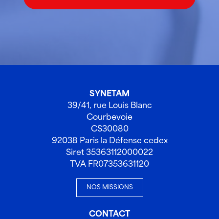
SYNETAM
39/41, rue Louis Blanc
Courbevoie
CS30080
92038 Paris la Défense cedex
Siret 35363112000022
TVA FR07353631120
NOS MISSIONS
CONTACT