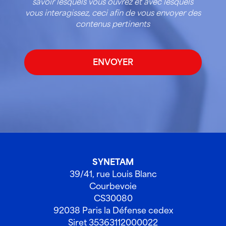
savoir lesquels vous ouvrez et avec lesquels
vous interagissez, ceci afin de vous envoyer des
contenus pertinents
SYNETAM
39/41, rue Louis Blanc
Courbevoie
CS30080
92038 Paris la Défense cedex
Siret 35363112000022