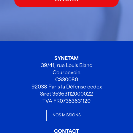
SYNETAM
39/41, rue Louis Blanc
Courbevoie
CS30080
92038 Paris la Défense cedex
Siret 35363112000022
TVA FR07353631120
NOS MISSIONS
CONTACT