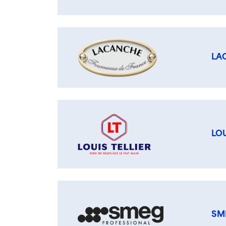
LA
LOU
SM