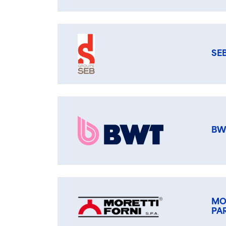
SE
BW
MO
PA