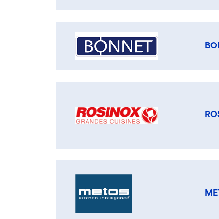
BO
RO
ME