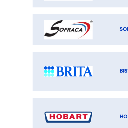
SO
BRI
HO